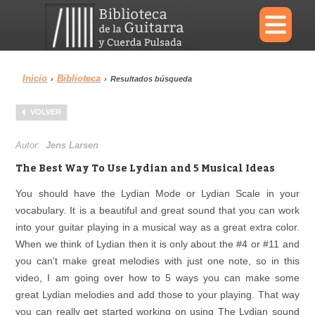
×
Inicio
Biblioteca
›
›
Resultados búsqueda
Menu
VOLVER
Biblioteca
Diccionario
Autor:
Jens Larsen
The Best Way To Use Lydian and 5 Musical Ideas
You should have the Lydian Mode or Lydian Scale in your
vocabulary. It is a beautiful and great sound that you can work
Área personal
Reproductor
into your guitar playing in a musical way as a great extra color.
When we think of Lydian then it is only about the #4 or #11 and
you can't make great melodies with just one note, so in this
video, I am going over how to 5 ways you can make some
great Lydian melodies and add those to your playing. That way
you can really get started working on using The Lydian sound