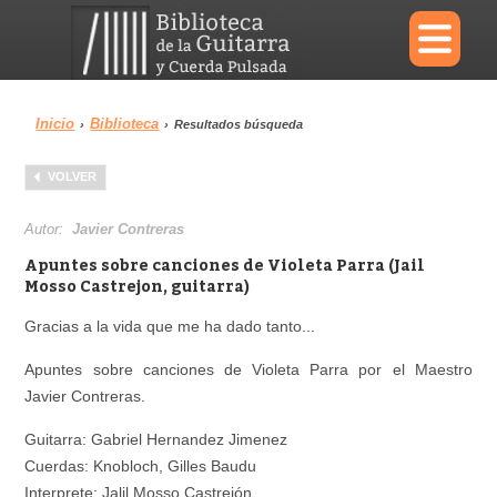
×
Inicio
Biblioteca
›
›
Resultados búsqueda
Menu
VOLVER
Biblioteca
Diccionario
Autor:
Javier Contreras
Apuntes sobre canciones de Violeta Parra (Jail
Mosso Castrejon, guitarra)
Gracias a la vida que me ha dado tanto...
Área personal
Reproductor
Apuntes sobre canciones de Violeta Parra por el Maestro
Javier Contreras.
Guitarra: Gabriel Hernandez Jimenez
Cuerdas: Knobloch, Gilles Baudu
Interprete: Jalil Mosso Castrejón