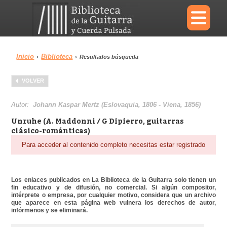
×
Inicio
Biblioteca
›
›
Resultados búsqueda
Menu
VOLVER
Biblioteca
Diccionario
Autor:
Johann Kaspar Mertz (Eslovaquia, 1806 - Viena, 1856)
Unruhe (A. Maddonni / G Dipierro, guitarras
clásico-románticas)
Para acceder al contenido completo necesitas estar registrado
Área personal
Reproductor
Los enlaces publicados en La Biblioteca de la Guitarra solo tienen un
fin educativo y de difusión, no comercial. Si algún compositor,
intérprete o empresa, por cualquier motivo, considera que un archivo
que aparece en esta página web vulnera los derechos de autor,
infórmenos y se eliminará.