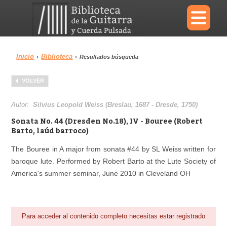
×
Inicio
Biblioteca
›
›
Resultados búsqueda
Menu
VOLVER
Biblioteca
Diccionario
Autor:
Silvius Leopold Weiss (Breslau, 1687 - Dresde, 1750)
Sonata No. 44 (Dresden No.18), IV - Bouree (Robert
Barto, laúd barroco)
The Bouree in A major from sonata #44 by SL Weiss written for
Área personal
Reproductor
baroque lute. Performed by Robert Barto at the Lute Society of
America's summer seminar, June 2010 in Cleveland OH
Para acceder al contenido completo necesitas estar registrado