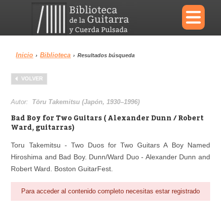
×
Inicio
Biblioteca
›
›
Resultados búsqueda
Menu
VOLVER
Biblioteca
Diccionario
Autor:
Tōru Takemitsu (Japón, 1930–1996)
Bad Boy for Two Guitars ( Alexander Dunn / Robert
Ward, guitarras)
Toru Takemitsu - Two Duos for Two Guitars A Boy Named
Área personal
Reproductor
Hiroshima and Bad Boy. Dunn/Ward Duo - Alexander Dunn and
Robert Ward. Boston GuitarFest.
Para acceder al contenido completo necesitas estar registrado