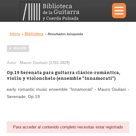
×
Inicio
Biblioteca
›
›
Resultados búsqueda
Menu
VOLVER
Biblioteca
Diccionario
Autor:
Mauro Giuliani (1781-1829)
Op.19 Serenata para guitarra clásico-romántica,
violín y violonchelo (ensemble "Innamorati")
early romantic music ensemble "Innamorati" - Mauro Giuliani -
Área personal
Reproductor
Serenade, Op.19
Para acceder al contenido completo necesitas estar registrado