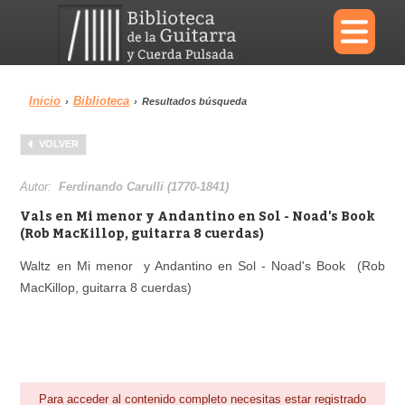
×
Inicio
Biblioteca
›
›
Resultados búsqueda
Menu
VOLVER
Biblioteca
Diccionario
Autor:
Ferdinando Carulli (1770-1841)
Vals en Mi menor y Andantino en Sol - Noad's Book
(Rob MacKillop, guitarra 8 cuerdas)
Waltz en Mi menor y Andantino en Sol - Noad's Book (Rob
Área personal
Reproductor
MacKillop, guitarra 8 cuerdas)
Para acceder al contenido completo necesitas estar registrado