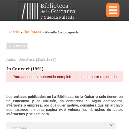
×
Inicio
Biblioteca
›
›
Resultados búsqueda
Menu
VOLVER
Biblioteca
Diccionario
Autor:
Joe Pass (1929-1994)
In Concert (1991)
Para acceder al contenido completo necesitas estar registrado
Área personal
Reproductor
Los enlaces publicados en La Biblioteca de la Guitarra solo tienen un
fin educativo y de difusión, no comercial. Si algún compositor,
intérprete o empresa, por cualquier motivo, considera que un archivo
que aparece en esta página web vulnera los derechos de autor,
infórmenos y se eliminará.
Etiquetas