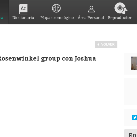
ca
Diccionario
Mapa cronológico
Área Personal
Reproductor
VOLVER
 Rosenwinkel group con Joshua
En