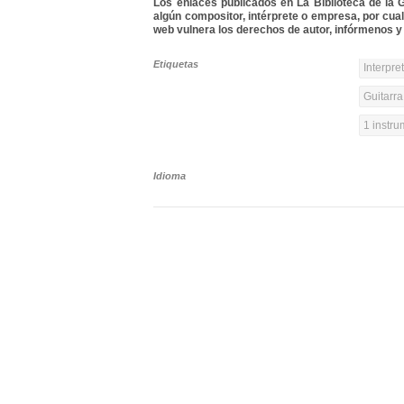
Los enlaces publicados en La Biblioteca de la Gu
algún compositor, intérprete o empresa, por cua
web vulnera los derechos de autor, infórmenos y 
Etiquetas
Interpre
Guitarra
1 instr
Idioma