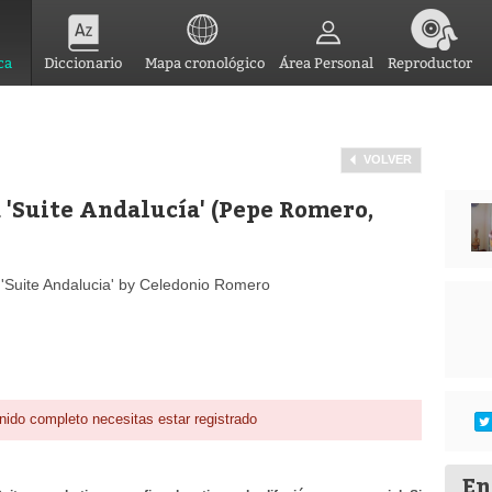
ca
Diccionario
Mapa cronológico
Área Personal
Reproductor
VOLVER
 'Suite Andalucía' (Pepe Romero,
'Suite Andalucia' by Celedonio Romero
nido completo necesitas estar registrado
En