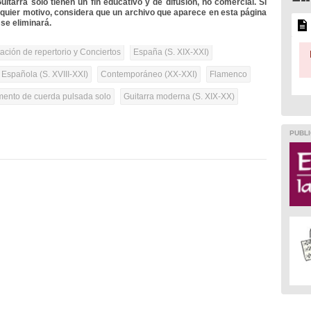
itarra solo tienen un fin educativo y de difusión, no comercial. Si
lquier motivo, considera que un archivo que aparece en esta página
se eliminará.
tación de repertorio y Conciertos
España (S. XIX-XXI)
 Española (S. XVIII-XXI)
Contemporáneo (XX-XXI)
Flamenco
umento de cuerda pulsada solo
Guitarra moderna (S. XIX-XX)
PUBLI