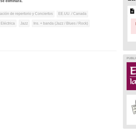
se eliminará.
tación de repertorio y Conciertos
EE.UU. / Canada
 Eléctrica
Jazz
Ins. + banda (Jazz / Blues / Rock)
PUBLI