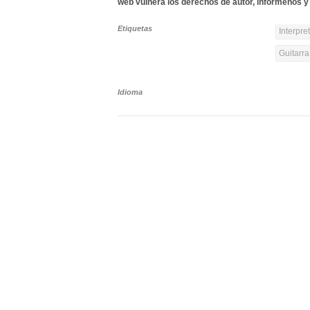
web vulnera los derechos de autor, infórmenos y 
Etiquetas
Interpre
Guitarra
Idioma