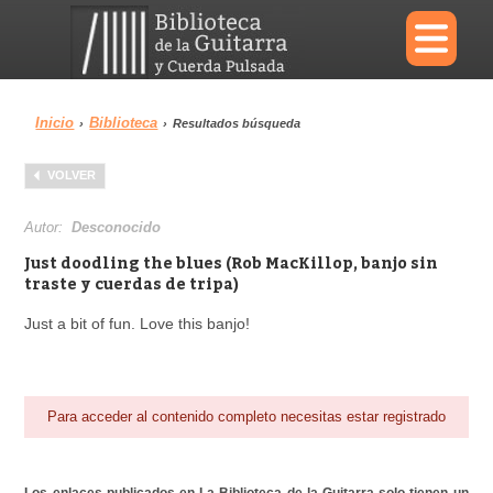
×
Inicio
Biblioteca
›
›
Resultados búsqueda
Menu
VOLVER
Biblioteca
Diccionario
Autor:
Desconocido
Just doodling the blues (Rob MacKillop, banjo sin
traste y cuerdas de tripa)
Just a bit of fun. Love this banjo!
Área personal
Reproductor
Para acceder al contenido completo necesitas estar registrado
Los enlaces publicados en La Biblioteca de la Guitarra solo tienen un