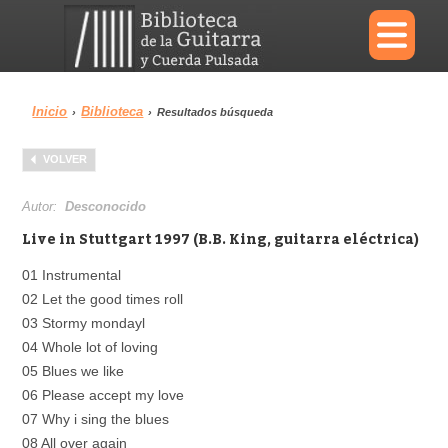
×
Inicio
Biblioteca
›
›
Resultados búsqueda
Menu
VOLVER
Biblioteca
Diccionario
Autor:
Desconocido
Live in Stuttgart 1997 (B.B. King, guitarra eléctrica)
01 Instrumental
02 Let the good times roll
Área personal
Reproductor
03 Stormy mondayl
04 Whole lot of loving
05 Blues we like
06 Please accept my love
07 Why i sing the blues
08 All over again