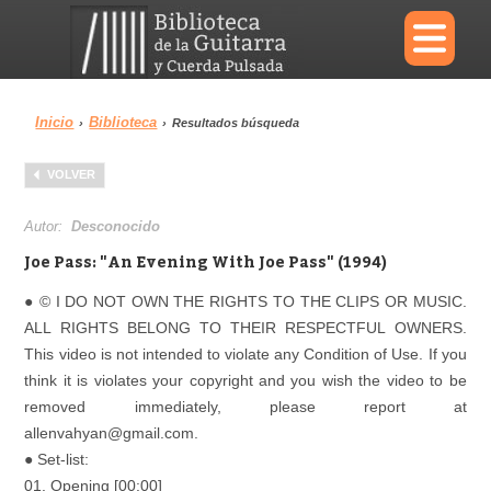
×
Inicio
Biblioteca
›
›
Resultados búsqueda
Menu
VOLVER
Biblioteca
Diccionario
Autor:
Desconocido
Joe Pass: "An Evening With Joe Pass" (1994)
● © I DO NOT OWN THE RIGHTS TO THE CLIPS OR MUSIC.
ALL RIGHTS BELONG TO THEIR RESPECTFUL OWNERS.
Área personal
Reproductor
This video is not intended to violate any Condition of Use. If you
think it is violates your copyright and you wish the video to be
removed immediately, please report at
allenvahyan@gmail.com.
● Set-list:
01. Opening [00:00]