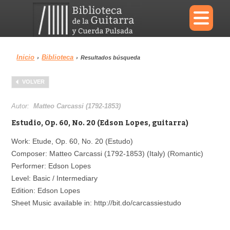
×
Inicio
Biblioteca
›
›
Resultados búsqueda
Menu
VOLVER
Biblioteca
Diccionario
Autor:
Matteo Carcassi (1792-1853)
Estudio, Op. 60, No. 20 (Edson Lopes, guitarra)
Work: Etude, Op. 60, No. 20 (Estudo)
Composer: Matteo Carcassi (1792-1853) (Italy) (Romantic)
Área personal
Reproductor
Performer: Edson Lopes
Level: Basic / Intermediary
Edition: Edson Lopes
Sheet Music available in: http://bit.do/carcassiestudo