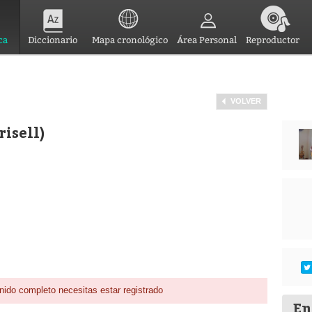
ca
Diccionario
Mapa cronológico
Área Personal
Reproductor
VOLVER
risell)
nido completo necesitas estar registrado
En