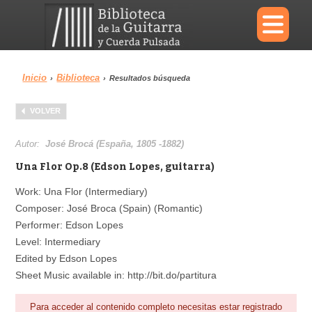
×
Inicio
Biblioteca
›
›
Resultados búsqueda
Menu
VOLVER
Biblioteca
Diccionario
Autor:
José Brocá (España, 1805 -1882)
Una Flor Op.8 (Edson Lopes, guitarra)
Work: Una Flor (Intermediary)
Composer: José Broca (Spain) (Romantic)
Área personal
Reproductor
Performer: Edson Lopes
Level: Intermediary
Edited by Edson Lopes
Sheet Music available in: http://bit.do/partitura
Para acceder al contenido completo necesitas estar registrado