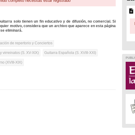
nido completo necesitas estar registrado
itarra solo tienen un fin educativo y de difusión, no comercial. Si
lquier motivo, considera que un archivo que aparece en esta página
se eliminará.
tación de repertorio y Conciertos
 virreinatos (S. XV-XIX)
Guitarra Española (S. XVIII-XXI)
PUBLI
mo (XVIII-XIX)