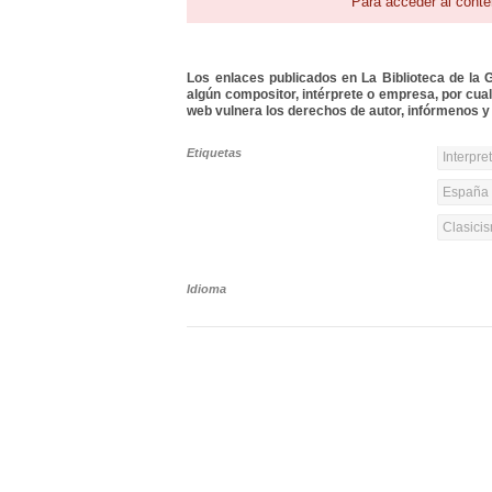
Para acceder al conte
Los enlaces publicados en La Biblioteca de la Gu
algún compositor, intérprete o empresa, por cua
web vulnera los derechos de autor, infórmenos y 
Etiquetas
Interpre
España y
Clasicis
Idioma