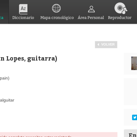
ca
Diccionario
Mapa cronológico
Área Personal
Reproductor
VOLVER
n Lopes, guitarra)
pain)
alguitar
En