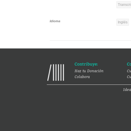
Transcri
Idioma
Inglés
Contribuye:
C
Haz tu Donación
Cu
Colabora
Cu
Ide