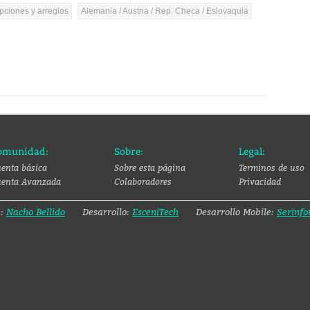
pciones y arreglos
Alemania / Austria / Rep. Checa / Eslovaquia
omunidad:
Sobre:
Legal:
enta básica
Sobre esta página
Terminos de uso
enta Avanzada
Colaboradores
Privacidad
a:
Nacho Bellido
Desarrollo:
EsceniTech
Desarrollo Mobile:
Serinfo