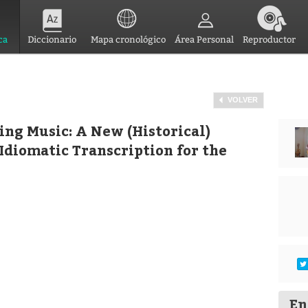
ca
Diccionario
Mapa cronológico
Área Personal
Reproductor
VOLVER
ng Music: A New (Historical)
Idiomatic Transcription for the
En