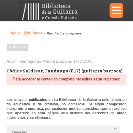
×
Inicio
Biblioteca
›
›
Resultados búsqueda
Menu
VOLVER
Biblioteca
Diccionario
Autor:
Santiago de Murcia (España, 1673-1739)
Códice Saldivar, Fandango (f.17) (guitarra barroca)
Para acceder al contenido completo necesitas estar registrado
Área personal
Reproductor
Los enlaces publicados en La Biblioteca de la Guitarra solo tienen un
fin educativo y de difusión, no comercial. Si algún compositor,
intérprete o empresa, por cualquier motivo, considera que un archivo
que aparece en esta página web vulnera los derechos de autor,
infórmenos y se eliminará.
Etiquetas