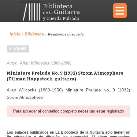
×
Inicio
Biblioteca
›
›
Resultados búsqueda
Menu
VOLVER
Biblioteca
Diccionario
Autor:
Allan Willcocks (1869-1956)
Miniature Prelude No. 9 (1932) Strom Atmosphere
(Tilman Hoppstock, guitarra)
Allan Willcocks (1869-1956) Miniature Prelude No. 9 (1932)
Área personal
Reproductor
Strom Atmosphere
Para acceder al contenido completo necesitas estar registrado
Los enlaces publicados en La Biblioteca de la Guitarra solo tienen un
fin educativo y de difusión, no comercial. Si algún compositor,