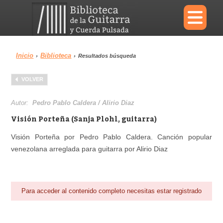
×
Inicio
Biblioteca
›
›
Resultados búsqueda
Menu
VOLVER
Biblioteca
Diccionario
Autor:
Pedro Pablo Caldera / Alirio Diaz
Visión Porteña (Sanja Plohl, guitarra)
Visión Porteña por Pedro Pablo Caldera. Canción popular
venezolana arreglada para guitarra por Alirio Diaz
Área personal
Reproductor
Para acceder al contenido completo necesitas estar registrado