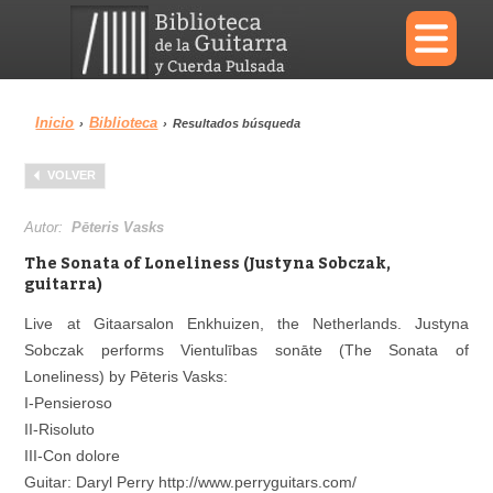
×
Inicio
Biblioteca
›
›
Resultados búsqueda
Menu
VOLVER
Biblioteca
Diccionario
Autor:
Pēteris Vasks
The Sonata of Loneliness (Justyna Sobczak,
guitarra)
Live at Gitaarsalon Enkhuizen, the Netherlands. Justyna
Área personal
Reproductor
Sobczak performs Vientulības sonāte (The Sonata of
Loneliness) by Pēteris Vasks:
I-Pensieroso
II-Risoluto
III-Con dolore
Guitar: Daryl Perry http://www.perryguitars.com/