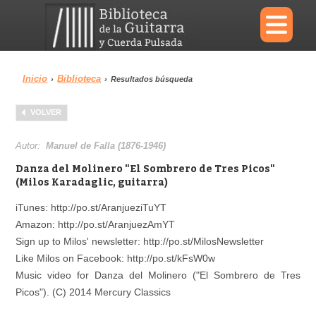
×
Inicio
Biblioteca
›
›
Resultados búsqueda
Menu
VOLVER
Biblioteca
Diccionario
Autor:
Manuel de Falla (1876-1946)
Danza del Molinero "El Sombrero de Tres Picos"
(Milos Karadaglic, guitarra)
iTunes: http://po.st/AranjueziTuYT
Área personal
Reproductor
Amazon: http://po.st/AranjuezAmYT
Sign up to Milos' newsletter: http://po.st/MilosNewsletter
Like Milos on Facebook: http://po.st/kFsW0w
Music video for Danza del Molinero ("El Sombrero de Tres
Picos"). (C) 2014 Mercury Classics