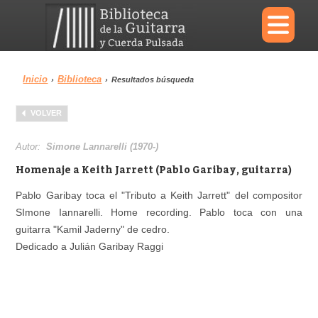
×
Inicio
Biblioteca
›
›
Resultados búsqueda
Menu
VOLVER
Biblioteca
Diccionario
Autor:
Simone Lannarelli (1970-)
Homenaje a Keith Jarrett (Pablo Garibay, guitarra)
Pablo Garibay toca el "Tributo a Keith Jarrett" del compositor
SImone Iannarelli. Home recording. Pablo toca con una
Área personal
Reproductor
guitarra "Kamil Jaderny" de cedro.
Dedicado a Julián Garibay Raggi