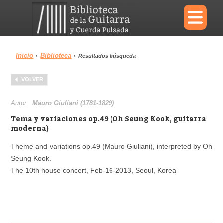
×
Inicio
Biblioteca
›
›
Resultados búsqueda
Menu
VOLVER
Biblioteca
Diccionario
Autor:
Mauro Giuliani (1781-1829)
Tema y variaciones op.49 (Oh Seung Kook, guitarra
moderna)
Theme and variations op.49 (Mauro Giuliani), interpreted by Oh
Área personal
Reproductor
Seung Kook.
The 10th house concert, Feb-16-2013, Seoul, Korea