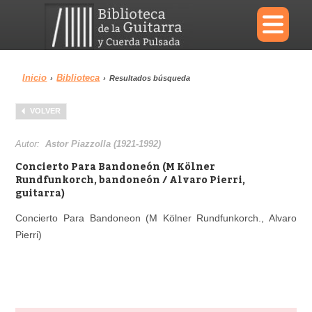
×
Inicio
Biblioteca
›
›
Resultados búsqueda
Menu
VOLVER
Biblioteca
Diccionario
Autor:
Astor Piazzolla (1921-1992)
Concierto Para Bandoneón (M Kölner
Rundfunkorch, bandoneón / Alvaro Pierri,
guitarra)
Área personal
Reproductor
Concierto Para Bandoneon (M Kölner Rundfunkorch., Alvaro
Pierri)