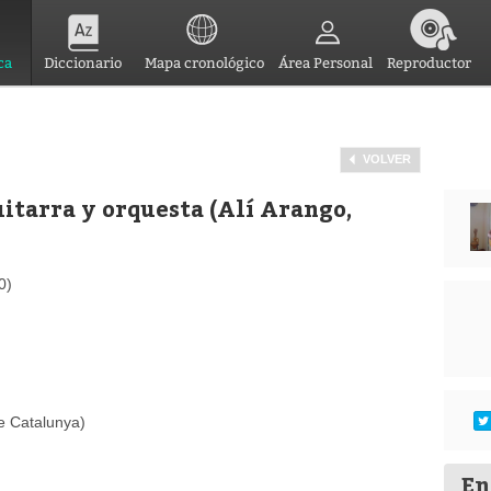
ca
Diccionario
Mapa cronológico
Área Personal
Reproductor
VOLVER
uitarra y orquesta (Alí Arango,
0)
e Catalunya)
En