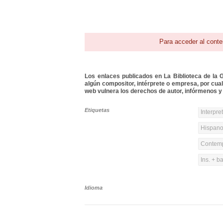
Para acceder al conte
Los enlaces publicados en La Biblioteca de la Gu
algún compositor, intérprete o empresa, por cua
web vulnera los derechos de autor, infórmenos y 
Etiquetas
Interpre
Hispanoa
Contemp
Ins. + b
Idioma