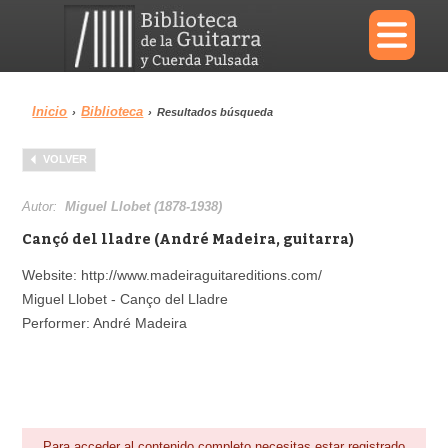
×
Inicio
Biblioteca
›
›
Resultados búsqueda
Menu
VOLVER
Biblioteca
Diccionario
Autor:
Miguel Llobet (1878-1938)
Cançó del lladre (André Madeira, guitarra)
Website: http://www.madeiraguitareditions.com/
Miguel Llobet - Canço del Lladre
Área personal
Reproductor
Performer: André Madeira
Para acceder al contenido completo necesitas estar registrado