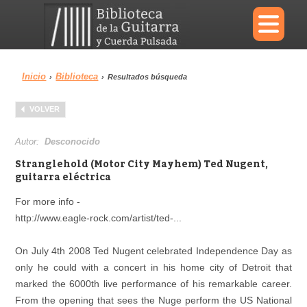
×
Inicio
Biblioteca
›
›
Resultados búsqueda
Menu
VOLVER
Biblioteca
Diccionario
Autor:
Desconocido
Stranglehold (Motor City Mayhem) Ted Nugent,
guitarra eléctrica
For more info -
Área personal
Reproductor
http://www.eagle-rock.com/artist/ted-...
On July 4th 2008 Ted Nugent celebrated Independence Day as
only he could with a concert in his home city of Detroit that
marked the 6000th live performance of his remarkable career.
From the opening that sees the Nuge perform the US National