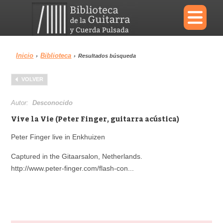
×
Inicio
Biblioteca
›
›
Resultados búsqueda
Menu
VOLVER
Biblioteca
Diccionario
Autor:
Desconocido
Vive la Vie (Peter Finger, guitarra acústica)
Peter Finger live in Enkhuizen
Área personal
Reproductor
Captured in the Gitaarsalon, Netherlands.
http://www.peter-finger.com/flash-con...