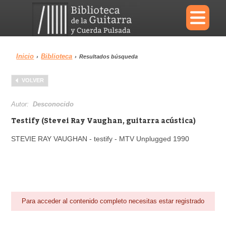
×
Inicio
Biblioteca
›
›
Resultados búsqueda
Menu
VOLVER
Biblioteca
Diccionario
Autor:
Desconocido
Testify (Stevei Ray Vaughan, guitarra acústica)
STEVIE RAY VAUGHAN - testify - MTV Unplugged 1990
Área personal
Reproductor
Para acceder al contenido completo necesitas estar registrado