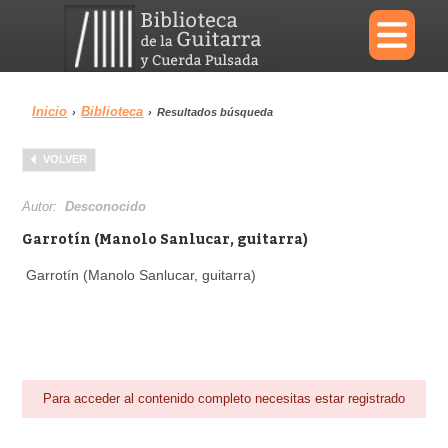
×
Inicio
Biblioteca
›
›
Resultados búsqueda
Menu
VOLVER
Biblioteca
Diccionario
Autor:
Desconocido
Garrotín (Manolo Sanlucar, guitarra)
Garrotín (Manolo Sanlucar, guitarra)
Área personal
Reproductor
Para acceder al contenido completo necesitas estar registrado