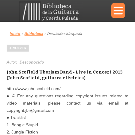
×
Inicio
Biblioteca
›
›
Resultados búsqueda
Menu
VOLVER
Biblioteca
Diccionario
Autor:
Desconocido
John Scofield Uberjam Band - Live in Concert 2013
(John Scofield, guitarra eléctrica)
http://www.johnscofield.com/
Área personal
Reproductor
● © For any questions regarding copyright issues related to
video materials, please contact us via email at
copyright.jbr@gmail.com
● Tracklist:
1. Boogie Stupid
2. Jungle Fiction