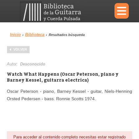
×
Inicio
Biblioteca
›
›
Resultados búsqueda
Menu
VOLVER
Biblioteca
Diccionario
Autor:
Desconocido
Watch What Happens (Oscar Peterson, piano y
Barney Kessel, guitarra electrica)
Oscar Peterson - piano, Barney Kessel - guitar, Niels-Henning
Área personal
Reproductor
Orsted Pedersen - bass. Ronnie Scotts 1974.
Para acceder al contenido completo necesitas estar registrado