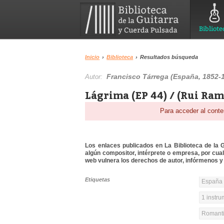
Bibliote
Inicio
›
Biblioteca
›
Resultados búsqueda
Francisco Tárrega (España, 1852-
Autor:
Lágrima (EP 44) / (Rui Ram
Para acceder al conte
Los enlaces publicados en La Biblioteca de la Gu
algún compositor, intérprete o empresa, por cua
web vulnera los derechos de autor, infórmenos y 
Etiquetas
España 
1 instr
Romanti