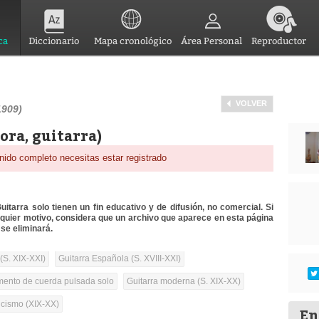
ca
Diccionario
Mapa cronológico
Área Personal
Reproductor
VOLVER
1909)
ora, guitarra)
nido completo necesitas estar registrado
itarra solo tienen un fin educativo y de difusión, no comercial. Si
lquier motivo, considera que un archivo que aparece en esta página
se eliminará.
(S. XIX-XXI)
Guitarra Española (S. XVIII-XXI)
umento de cuerda pulsada solo
Guitarra moderna (S. XIX-XX)
cismo (XIX-XX)
En