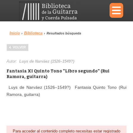
×
Inicio
Biblioteca
›
›
Resultados búsqueda
Menu
VOLVER
Biblioteca
Diccionario
Autor:
Luys de Narváez (1526–1549?)
Fantasia XI Quinto Tono "Libro segundo" (Rui
Ramora, guitarra)
Luys de Narváez (1526–1549?) Fantasia Quinto Tono (Rui
Área personal
Reproductor
Ramora, guitarra)
Para acceder al contenido completo necesitas estar registrado