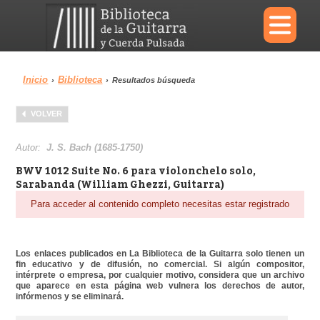
×
Inicio
Biblioteca
›
›
Resultados búsqueda
Menu
VOLVER
Biblioteca
Diccionario
Autor:
J. S. Bach (1685-1750)
BWV 1012 Suite No. 6 para violonchelo solo,
Sarabanda (William Ghezzi, Guitarra)
Para acceder al contenido completo necesitas estar registrado
Área personal
Reproductor
Los enlaces publicados en La Biblioteca de la Guitarra solo tienen un
fin educativo y de difusión, no comercial. Si algún compositor,
intérprete o empresa, por cualquier motivo, considera que un archivo
que aparece en esta página web vulnera los derechos de autor,
infórmenos y se eliminará.