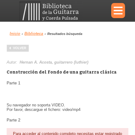
×
Inicio
Biblioteca
›
›
Resultados búsqueda
Menu
VOLVER
Biblioteca
Diccionario
Autor:
Hernan A. Acosta, guitarrero (luthier)
Construcción del Fondo de una guitarra clásica
Parte 1
Área personal
Reproductor
Su navegador no soporta VIDEO.
Por favor, descargue el fichero: video/mp4
Parte 2
Para acceder al contenido completo necesitas estar registrado