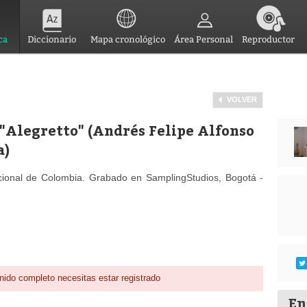
ca
Diccionario
Mapa cronológico
Área Personal
Reproductor
VOLVER
 "Alegretto" (Andrés Felipe Alfonso
a)
cional de Colombia. Grabado en SamplingStudios, Bogotá -
nido completo necesitas estar registrado
En