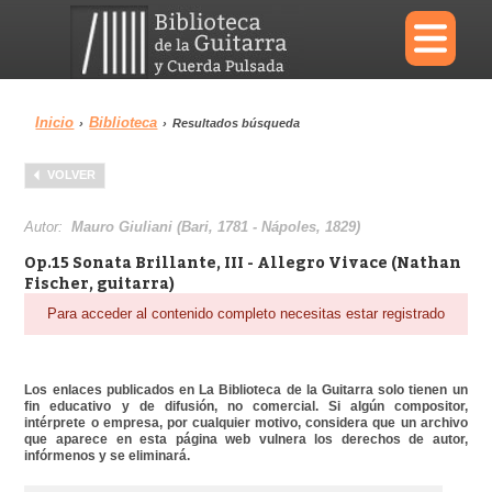
×
Inicio
Biblioteca
›
›
Resultados búsqueda
Menu
VOLVER
Biblioteca
Diccionario
Autor:
Mauro Giuliani (Bari, 1781 - Nápoles, 1829)
Op.15 Sonata Brillante, III - Allegro Vivace (Nathan​
Fischer, guitarra)​
Para acceder al contenido completo necesitas estar registrado
Área personal
Reproductor
Los enlaces publicados en La Biblioteca de la Guitarra solo tienen un
fin educativo y de difusión, no comercial. Si algún compositor,
intérprete o empresa, por cualquier motivo, considera que un archivo
que aparece en esta página web vulnera los derechos de autor,
infórmenos y se eliminará.