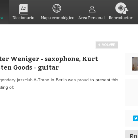
ca
Diccionario
Mapa cronológico
Área Personal
Reproductor
VOLVER
eter Weniger - saxophone, Kurt
ten Goods - guitar
gendary jazzclub A-Trane in Berlin was proud to present this
ting of:
En