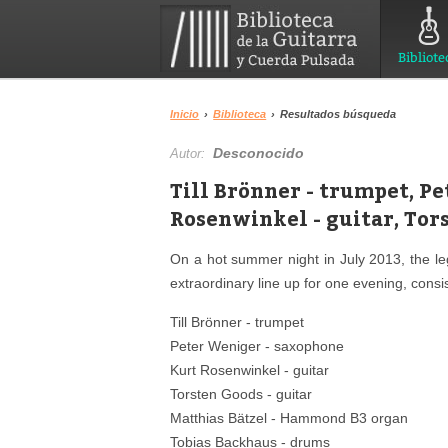
Bibliote
Inicio
›
Biblioteca
›
Resultados búsqueda
Desconocido
Autor:
Till Brönner - trumpet, P
Rosenwinkel - guitar, Tors
On a hot summer night in July 2013, the le
extraordinary line up for one evening, consis
Till Brönner - trumpet
Peter Weniger - saxophone
Kurt Rosenwinkel - guitar
Torsten Goods - guitar
Matthias Bätzel - Hammond B3 organ
Tobias Backhaus - drums