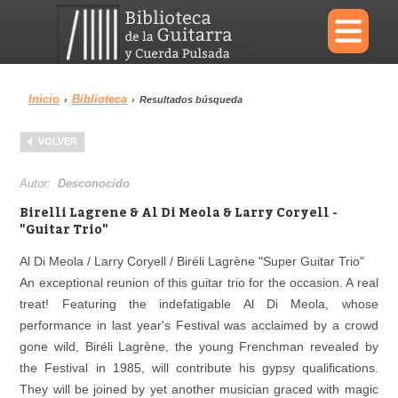
×
Inicio
Biblioteca
›
›
Resultados búsqueda
Menu
VOLVER
Biblioteca
Diccionario
Autor:
Desconocido
Birelli Lagrene & Al Di Meola & Larry Coryell -
"Guitar Trio"
Al Di Meola / Larry Coryell / Biréli Lagrène "Super Guitar Trio"
Área personal
Reproductor
An exceptional reunion of this guitar trio for the occasion. A real
treat! Featuring the indefatigable Al Di Meola, whose
performance in last year's Festival was acclaimed by a crowd
gone wild, Biréli Lagrène, the young Frenchman revealed by
the Festival in 1985, will contribute his gypsy qualifications.
They will be joined by yet another musician graced with magic