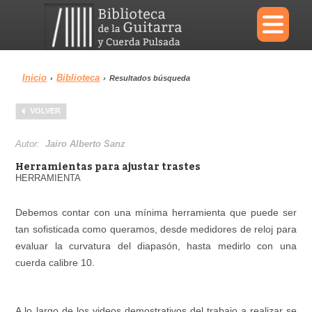
×
Inicio
Biblioteca
›
›
Resultados búsqueda
Menu
VOLVER
Biblioteca
Diccionario
Autor:
Jairo Alberto Sanz
Herramientas para ajustar trastes
HERRAMIENTA
Debemos contar con una mínima herramienta que puede ser
Área personal
Reproductor
tan sofisticada como queramos, desde medidores de reloj para
evaluar la curvatura del diapasón, hasta medirlo con una
cuerda calibre 10.
A lo largo de los videos demostrativos del trabajo a realizar se