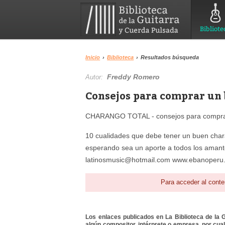
Bibliote
Inicio
›
Biblioteca
›
Resultados búsqueda
Freddy Romero
Autor:
Consejos para comprar un
CHARANGO TOTAL - consejos para compra
10 cualidades que debe tener un buen cha
esperando sea un aporte a todos los amant
latinosmusic@hotmail.com www.ebanoperu
Para acceder al conte
Los enlaces publicados en La Biblioteca de la Gu
algún compositor, intérprete o empresa, por cua