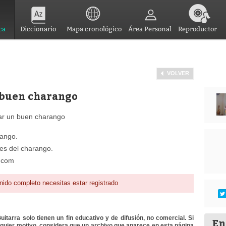
ca
Diccionario
Mapa cronológico
Área Personal
Reproductor
VOLVER
 buen charango
r un buen charango
rango.
es del charango.
.com
nido completo necesitas estar registrado
itarra solo tienen un fin educativo y de difusión, no comercial. Si
En
lquier motivo, considera que un archivo que aparece en esta página