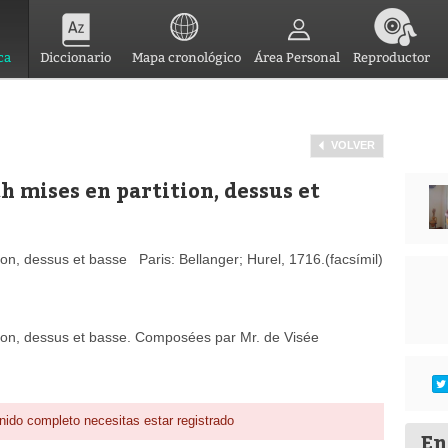
ca
Diccionario
Mapa cronológico
Área Personal
Reproductor
VOLVER
th mises en partition, dessus et
ion, dessus et basse Paris: Bellanger; Hurel, 1716.(facsímil)
ition, dessus et basse. Composées par Mr. de Visée
nido completo necesitas estar registrado
En