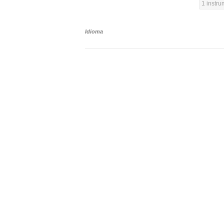
1 instr
Idioma