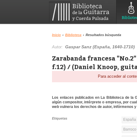
Bibliote
Inicio
›
Biblioteca
›
Resultados búsqueda
Gaspar Sanz (España, 1640-1710)
Autor:
Zarabanda francesa "No.2" 
f.12) / (Daniel Knoop, guit
Para acceder al conte
Los enlaces publicados en La Biblioteca de la Gu
algún compositor, intérprete o empresa, por cua
web vulnera los derechos de autor, infórmenos y 
Etiquetas
España y
Barroco 