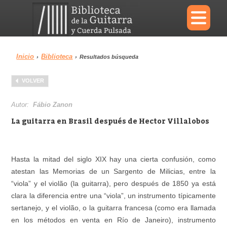
×
Inicio
Biblioteca
›
›
Resultados búsqueda
Menu
VOLVER
Biblioteca
Diccionario
Autor:
Fábio Zanon
La guitarra en Brasil después de Hector Villalobos
Área personal
Reproductor
Hasta la mitad del siglo XIX hay una cierta confusión, como
atestan las Memorias de un Sargento de Milicias, entre la
“viola” y el violão (la guitarra), pero después de 1850 ya está
clara la diferencia entre una “viola”, un instrumento típicamente
sertanejo, y el violão, o la guitarra francesa (como era llamada
en los métodos en venta en Río de Janeiro), instrumento