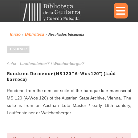
×
Inicio
Biblioteca
›
›
Resultados búsqueda
Menu
VOLVER
Biblioteca
Diccionario
Autor:
Lauffensteiner? / Weichenberger?
Rondo en Do menor (MS 120 "A-Wös 120") (laúd
barroco)
Rondeau from the c minor suite of the baroque lute manuscript
Área personal
Reproductor
MS 120 (A-Wös 120) of the Austrian State Archive, Vienna. The
suite is from an Austrian Lute Master / early 18th century,
Lauffensteiner or Weichenberger.