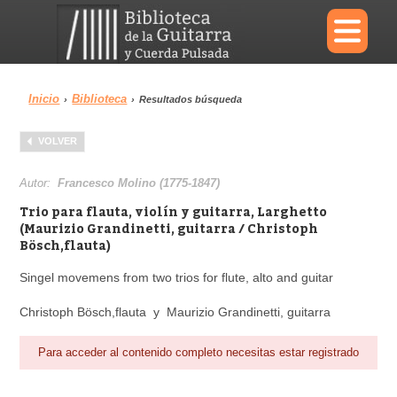
×
Inicio
Biblioteca
›
›
Resultados búsqueda
Menu
VOLVER
Biblioteca
Diccionario
Autor:
Francesco Molino (1775-1847)
Trio para flauta, violín y guitarra, Larghetto
(Maurizio Grandinetti, guitarra / Christoph
Bösch,flauta)
Área personal
Reproductor
Singel movemens from two trios for flute, alto and guitar
Christoph Bösch,flauta y Maurizio Grandinetti, guitarra
Para acceder al contenido completo necesitas estar registrado